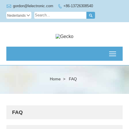

gordon@lelectronic.com
+86-13726308540


Nederlands

Toggl
Home
>
FAQ
FAQ